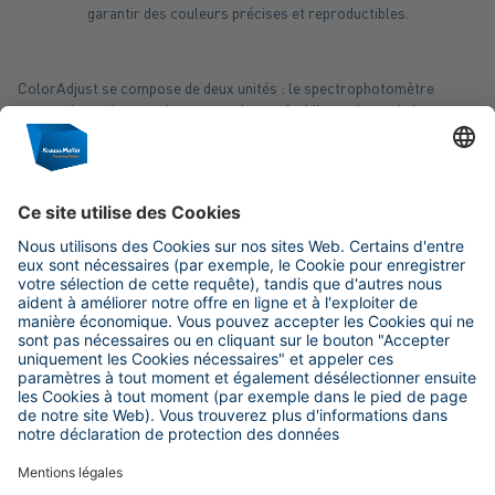
garantir des couleurs précises et reproductibles.
ColorAdjust se compose de deux unités : le spectrophotomètre
mesure la couleur sur les regranulats refroidis au niveau de la
goulotte vibrante et envoie les résultats au système de contrôle de la
machine. Ce dernier contrôle la deuxième unité - appelée unité de
dosage de couleur - qui est équipée d'au moins quatre couleurs et
quatre unités de dosage.
Sur demande, le système peut être étendu à six couleurs. Il couvre
ainsi un large spectre de couleurs que l'œil humain peut distinguer. En
principe, il est possible d'ajouter la couleur sous forme de
Masterbatch ou de couleur liquide.
ColorAdjust est très simple d'utilisation. Le système ajuste
automatiquement les couleurs sans que l'opérateur n'intervienne et
peut être exploité de manière centralisée grâce à son intégration dans
le système de commande de la machine de l'extrudeuse à double vis.
Ainsi les écarts de couleur appartiennent au passé - c'est simple et