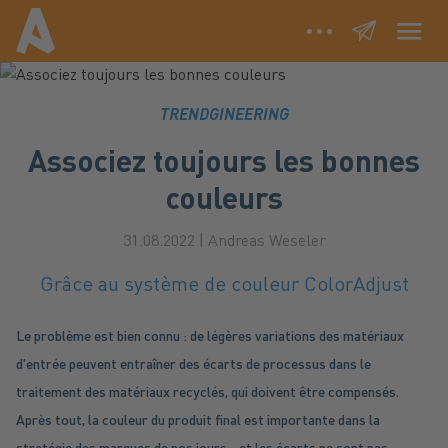
Associez toujours les
Menu
bonnes couleurs
newsletter
TRENDGINEERING
TRENDGINEERING
DURABILITÉ
Associez toujours les bonnes
NUMERISATION
couleurs
INSPIRATIONS
31.08.2022
| Andreas Weseler
Grâce au système de couleur ColorAdjust
LANGUAGE DE
LANGUAGE EN
LANGUAGE FR
Le problème est bien connu : de légères variations des matériaux
d'entrée peuvent entraîner des écarts de processus dans le
traitement des matériaux recyclés, qui doivent être compensés.
Après tout, la couleur du produit final est importante dans la
stratégie des marques de nos jours - et les écarts ne sont pas