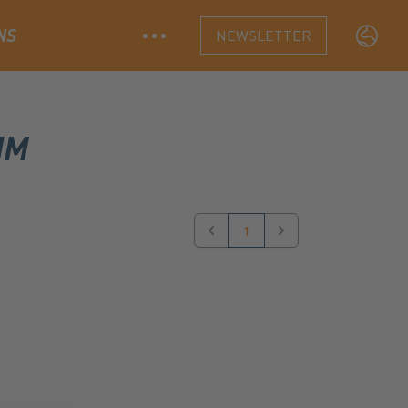
NS
NEWSLETTER
Langua
IM
1
Previous
Next