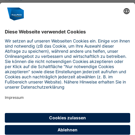
Frauen @KraussMaffei: Winnie Yang
26.04.2023 | Ana Laura Vera
INSIGHTS
Frauen @KraussMaffei: Miroslava Pastvová
19.04.2023 | Ana Laura Vera