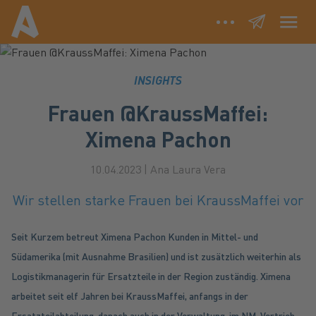
Frauen @KraussMaffei:
Menu
Ximena Pachon
newsletter
TRENDGINEERING
INSIGHTS
NACHHALTIGKEIT
Frauen @KraussMaffei:
DIGITALISIERUNG
Ximena Pachon
INSIGHTS
10.04.2023
| Ana Laura Vera
Wir stellen starke Frauen bei KraussMaffei vor
LANGUAGE DE
LANGUAGE EN
LANGUAGE FR
Seit Kurzem betreut Ximena Pachon Kunden in Mittel- und
Südamerika (mit Ausnahme Brasilien) und ist zusätzlich weiterhin als
Logistikmanagerin für Ersatzteile in der Region zuständig. Ximena
arbeitet seit elf Jahren bei KraussMaffei, anfangs in der
Ersatzteilabteilung, danach auch in der Verwaltung, im NM-Vertrieb